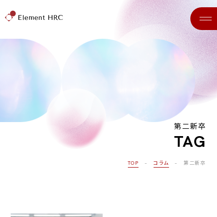
第二新卒
TAG
TOP
−
コラム
− 第二新卒