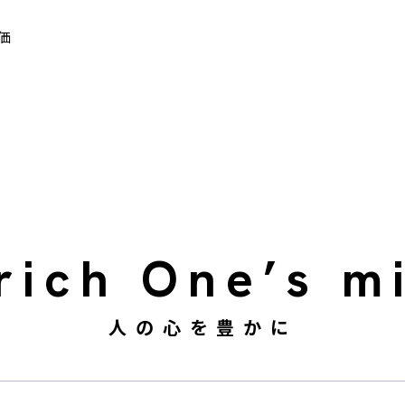
価
rich One’s m
人の心を豊かに