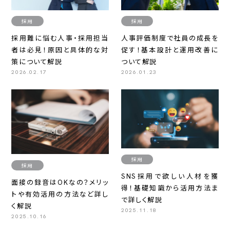
採用
採用
採用難に悩む人事・採用担当
人事評価制度で社員の成長を
者は必見！原因と具体的な対
促す！基本設計と運用改善に
策について解説
ついて解説
2026.02.17
2026.01.23
採用
採用
SNS採用で欲しい人材を獲
面接の録音はOKなの？メリッ
得！基礎知識から活用方法ま
トや有効活用の方法など詳し
で詳しく解説
く解説
2025.11.18
2025.10.16